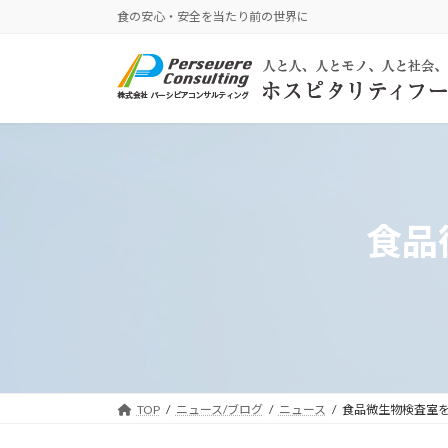
コ
ナ
食の安心・安全を当たり前の世界に
ン
ビ
テ
ゲ
ン
ー
ツ
シ
へ
ョ
ス
ン
キ
に
ッ
移
食品
プ
動
TOP
ニュース/ブログ
ニュース
食品微生物検査室