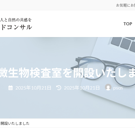
お気軽にお
TOP
微生物検査室を開設いたし
最
2025年10月21日
2025年10月21日
pscn
終
更
新
日
時
:
を開設いたしました